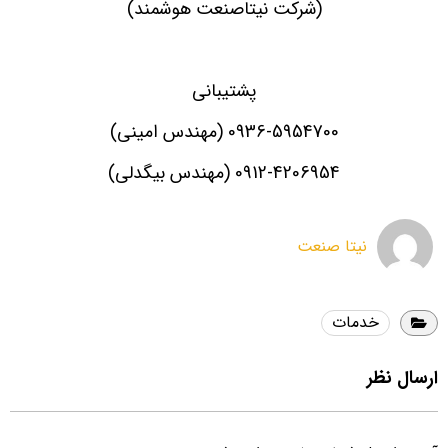
(شرکت نیتاصنعت هوشمند)
پشتیبانی
0936-5954700
(مهندس امینی)
0912-4206954
(مهندس بیگدلی)
نیتا صنعت
خدمات
ارسال نظر