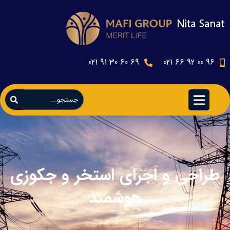
69 60 30 91 021
96 00 92 66 021
طراحی و اجرای استخر و جکوزی
هوشمند