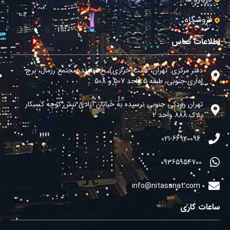
فروشگاه
اطلاعات تماس
دفتر مرکزی: تهران، همت(خرازی)، خ نهاوند، مجتمع رزمال، برج
اداری جنوبی، طبقه 5 واحد 507 و 508
تهران رودکی جنوبی نرسیده به خیابان آزادی نبش کوچه کسبکار
پلاک 888 واحد 2
021-66920096​
09365954700
info@nitasanat.com
ساعات کاری