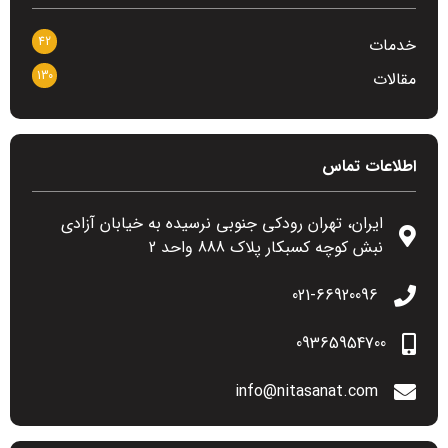
42
خدمات
130
مقالات
اطلاعات تماس
ایران، تهران رودکی جنوبی نرسیده به خیابان آزادی
نبش کوچه کسبکار پلاک 888 واحد 2
021-66920096​
09365954700
info@nitasanat.com