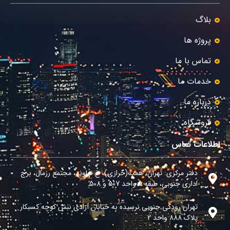
بلاگ
پروژه ها
تماس با ما
خدمات ما
درباره ما
فروشگاه
اطلاعات تماس
دفتر مرکزی: تهران، همت(خرازی)، خ نهاوند، مجتمع رزمال، برج
اداری جنوبی، طبقه 5 واحد 507 و 508
تهران رودکی جنوبی نرسیده به خیابان آزادی نبش کوچه کسبکار
پلاک 888 واحد 2