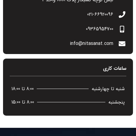
021-66920096​
09365954700
info@nitasanat.com
ساعات کاری
شنبه تا چهارشنبه
8:00 تا 18:00
پنجشنبه
8:00 تا 15:00