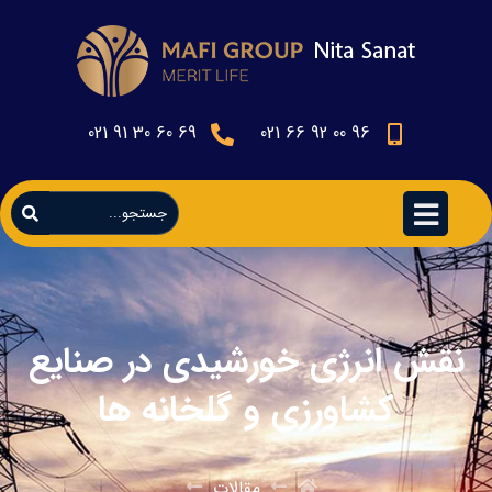
69 60 30 91 021
96 00 92 66 021
نقش انرژی خورشیدی در صنایع
کشاورزی و گلخانه ها
مقالات