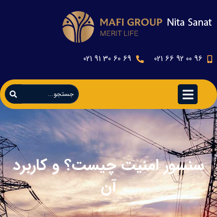
69 60 30 91 021
96 00 92 66 021
سنسور امنیت چیست؟ و کاربرد
آن