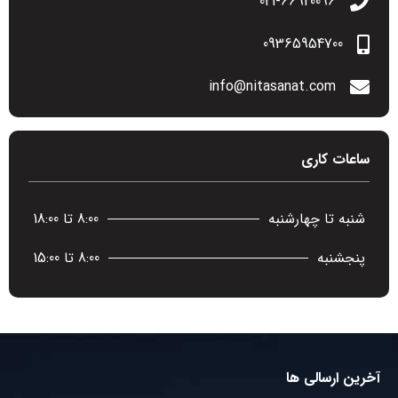
021-66920096​
09365954700
info@nitasanat.com
ساعات کاری
شنبه تا چهارشنبه
8:00 تا 18:00
پنجشنبه
8:00 تا 15:00
آخرین ارسالی ها