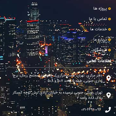
پروژه ها
تماس با ما
خدمات ما
درباره ما
فروشگاه
اطلاعات تماس
دفتر مرکزی: تهران، همت(خرازی)، خ نهاوند، مجتمع رزمال، برج
اداری جنوبی، طبقه 5 واحد 507 و 508
تهران رودکی جنوبی نرسیده به خیابان آزادی نبش کوچه کسبکار
پلاک 888 واحد 2
021-66920096​