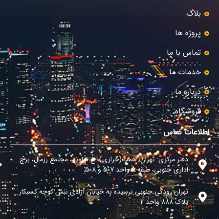
بلاگ
پروژه ها
تماس با ما
خدمات ما
درباره ما
فروشگاه
اطلاعات تماس
دفتر مرکزی: تهران، همت(خرازی)، خ نهاوند، مجتمع رزمال، برج
اداری جنوبی، طبقه 5 واحد 507 و 508
تهران رودکی جنوبی نرسیده به خیابان آزادی نبش کوچه کسبکار
پلاک 888 واحد 2