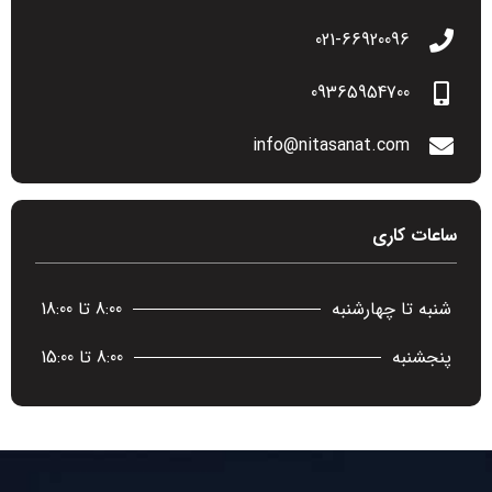
021-66920096​
09365954700
info@nitasanat.com
ساعات کاری
شنبه تا چهارشنبه
8:00 تا 18:00
پنجشنبه
8:00 تا 15:00