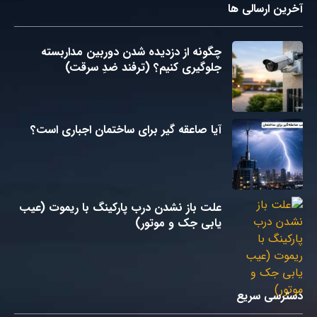
آخرین ارسالی ها
چگونه از دزدیده شدن دوربین مداربسته
جلوگیری کنیم؟ (ترفند ضدِ سرقت)
آیا صاعقه گیر برای ساختمان اجباری است؟
علت باز نشدن درب پارکینگ با ریموت (عیب
یابی جک و موتور)
دسترسی سریع